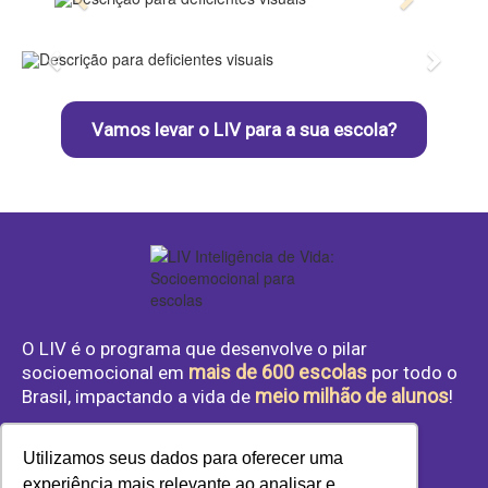
Anterior
Próximo
Anterior
Próx
Vamos levar o LIV para a sua escola?
O LIV é o programa que desenvolve o pilar
mais de 600 escolas
socioemocional em
por todo o
meio milhão de alunos
Brasil, impactando a vida de
!
Utilizamos seus dados para oferecer uma
experiência mais relevante ao analisar e