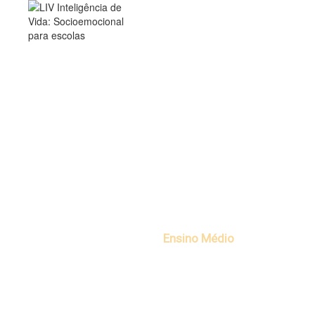
Projeto
Socioemocional
para o Ensino Médio
LIV é o programa brasileiro
referência
no
desenvolvimento socioemocional e do
Projeto de Vida do
Ensino Médio
em
escolas de todo o país.