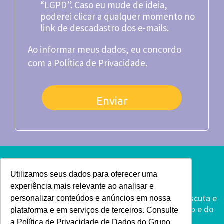
“LGPD”. Caso eu mude de ideia,
poderei clicar a qualquer momento no
link de descadastro dos e-mails.
Ao informar meus dados, eu concordo
com a
Política de Privacidade
.
Enviar
Utilizamos seus dados para oferecer uma
A missão do LIV é promover uma educação
experiência mais relevante ao analisar e
socioemocional para todos, criando espaços de escuta e
personalizar conteúdos e anúncios em nossa
de fala para ampliar a compreensão de si, do outro e do
plataforma e em serviços de terceiros. Consulte
mundo.
a Política de Privacidade de Dados do Grupo