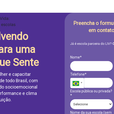
Preencha o formul
em contato
lvendo
Já é escola parceira do LIV?
C
para uma
Nome*
ue Sente
her e capacitar
Telefone*
de todo Brasil, com
ado socioemocional
Escola pública ou privada?
rformance e clima
*
uição.
Nome da sua escola (sem