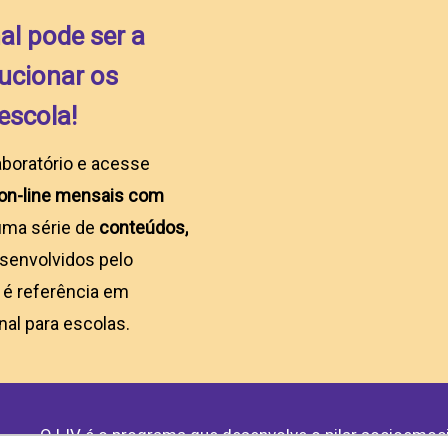
l pode ser a
lucionar os
escola!
aboratório e acesse
on-line mensais com
uma série de
conteúdos,
esenvolvidos pelo
 é referência em
al para escolas.
O LIV é o programa que desenvolve o pilar socioemo