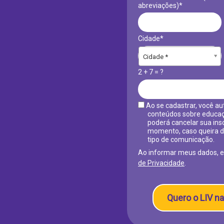
abreviações)*
Cidade*
Cidade*
Cidade *
2 + 7 = ?
Ao se cadastrar, você au
conteúdos sobre educaç
poderá cancelar sua ins
momento, caso queira d
tipo de comunicação.
Ao informar meus dados, 
de Privacidade
.
Quero o LIV na