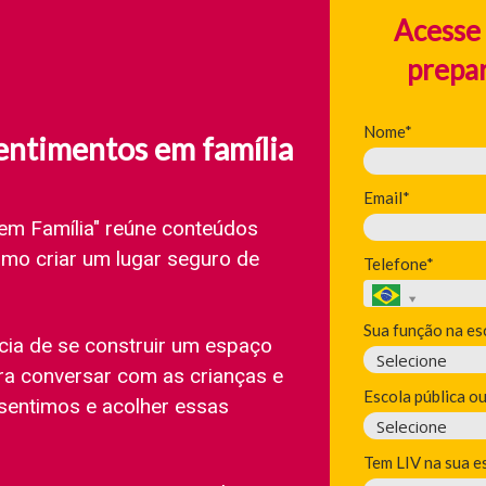
Acesse
prepa
Nome*
sentimentos em família
Email*
 em Família" reúne conteúdos
omo criar um lugar seguro de
Telefone*
Sua função na es
cia de se construir um espaço
ara conversar com as crianças e
Escola pública o
sentimos e acolher essas
Tem LIV na sua e