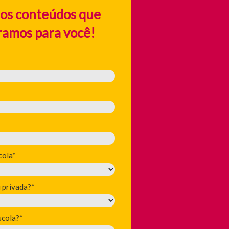
 os conteúdos que
ramos para você!
cola*
u privada?*
scola?*