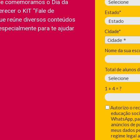
que comemoramos o Dia da
erecer o KIT "Fale de
Estado*
que reúne diversos conteúdos
especialmente para te ajudar
Cidade*
!
Cidade*
Cidade *
Nome da sua esco
Total de alunos d
1 + 4 = ?
Autorizo o re
educação soci
WhatsApp, par
anúncios de p
meus dados pe
regime legal 