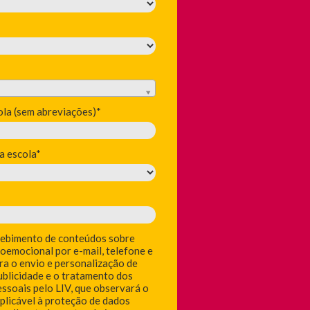
la (sem abreviações)*
a escola*
cebimento de conteúdos sobre
oemocional por e-mail, telefone e
a o envio e personalização de
ublicidade e o tratamento dos
ssoais pelo LIV, que observará o
aplicável à proteção de dados