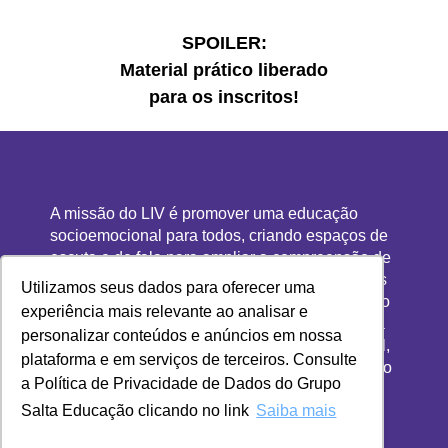
SPOILER:
Material prático liberado
para os inscritos!
A missão do LIV é promover uma educação
socioemocional para todos, criando espaços de
escuta e de fala para ampliar a compreensão de
si, do outro e do mundo. Presente hoje em mais
Utilizamos seus dados para oferecer uma
de 600 escolas e com mais de 500 mil alunos, o
experiência mais relevante ao analisar e
LIV também trabalha para incentivar o debate a
personalizar conteúdos e anúncios em nossa
respeito da educação socioemocional no Brasil,
plataforma e em serviços de terceiros. Consulte
por meio da produção e divulgação de conteúdo
a Política de Privacidade de Dados do Grupo
de qualidade e atualizado sobre o tema.
Salta Educação clicando no link
Saiba mais
Aproxime-se!