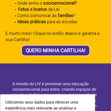
Onde entra o
socioemocional?
Fatos e boatos
da Lei
Como comunicar às
famílias
?
Ideias práticas
para as escolas
E muito mais! Clique no botão abaixo e garanta a
sua Cartilha!
QUERO MINHA CARTILHA!
A missão do LIV é promover uma educação
socioemocional para todos, criando espaços de
escuta e de fala para ampliar a compreensão de
si, do outro e do mundo. Presente hoje em mais
Utilizamos seus dados para oferecer uma
de 600 escolas e com mais de 500 mil alunos, o
experiência mais relevante ao analisar e